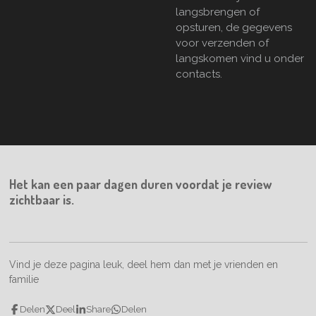
langsbrengen of
opsturen, de gegevens
voor verzenden of
langskomen vind u onder
contacts.
Het kan een paar dagen duren voordat je review
zichtbaar is.
Vind je deze pagina leuk, deel hem dan met je vrienden en
familie
Delen
Deel
Share
Delen