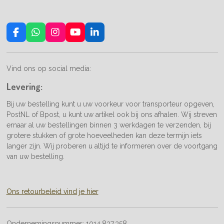
F
W
I
Y
L
a
h
n
o
i
c
a
s
u
n
e
t
t
T
k
Vind ons op social media:
b
s
a
u
e
o
A
g
b
d
Levering:
o
p
r
e
I
k
p
a
n
Bij uw bestelling kunt u uw voorkeur voor transporteur opgeven,
m
PostNL of Bpost, u kunt uw artikel ook bij ons afhalen. Wij streven
ernaar al uw bestellingen binnen 3 werkdagen te verzenden, bij
grotere stukken of grote hoeveelheden kan deze termijn iets
langer zijn. Wij proberen u altijd te informeren over de voortgang
van uw bestelling.
Ons retourbeleid vind je hier
Ondernemingsnummer:
1014.837.358