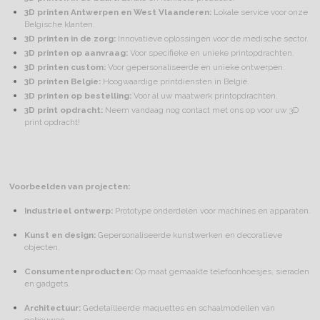
3D printen Antwerpen en West Vlaanderen:
Lokale service voor onze
Belgische klanten.
3D printen in de zorg:
Innovatieve oplossingen voor de medische sector.
3D printen op aanvraag:
Voor specifieke en unieke printopdrachten.
3D printen custom:
Voor gepersonaliseerde en unieke ontwerpen.
3D printen Belgie:
Hoogwaardige printdiensten in België.
3D printen op bestelling:
Voor al uw maatwerk printopdrachten.
3D print opdracht:
Neem vandaag nog contact met ons op voor uw 3D
print opdracht!
Voorbeelden van projecten:
Industrieel ontwerp:
Prototype onderdelen voor machines en apparaten.
Kunst en design:
Gepersonaliseerde kunstwerken en decoratieve
objecten.
Consumentenproducten:
Op maat gemaakte telefoonhoesjes, sieraden
en gadgets.
Architectuur:
Gedetailleerde maquettes en schaalmodellen van