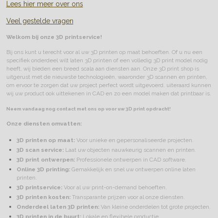
Lees hier meer over ons
Veel gestelde vragen
Welkom bij onze 3D printservice!
Bij ons kunt u terecht voor al uw 3D printen op maat behoeften. Of u nu een
specifiek onderdeel wilt laten 3D printen of een volledig 3D print model nodig
heeft, wij bieden een breed scala aan diensten aan. Onze 3D print shop is
uitgerust met de nieuwste technologieën, waaronder 3D scannen en printen,
om ervoor te zorgen dat uw project perfect wordt uitgevoerd. uiteraard kunnen
wij uw product ook uittekenen in CAD en zo een model maken dat printbaar is.
Neem vandaag nog contact met ons op voor uw 3D print opdracht!
Onze diensten omvatten:
3D printen op maat:
Voor unieke en gepersonaliseerde projecten.
3D scan service:
Laat uw objecten nauwkeurig scannen en printen.
3D print ontwerpen:
Professionele ontwerpen in CAD software.
Online 3D printing:
Gemakkelijk en snel uw ontwerpen online laten
printen.
3D printservice:
Voor al uw print-on-demand behoeften.
3D printen kosten:
Transparante prijzen voor al onze diensten.
Onderdeel laten 3D printen:
Van kleine onderdelen tot grote projecten.
3D printen in de buurt:
Lokale en flexibele productie.