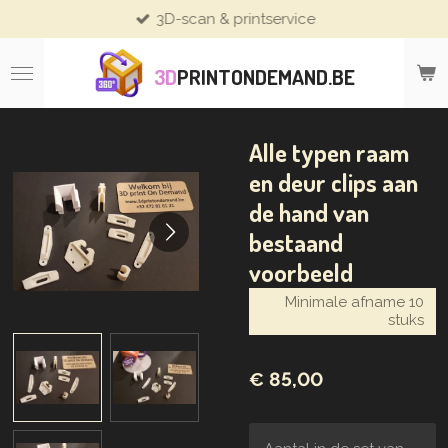
3D-scan & printservice
Ga
direct
naar
3D
PRINTONDEMAND.BE
de
hoofdinhoud
Alle typen raam
en deur clips aan
de hand van
bestaand
voorbeeld
Minimale afname 10
stuks
€ 85,00