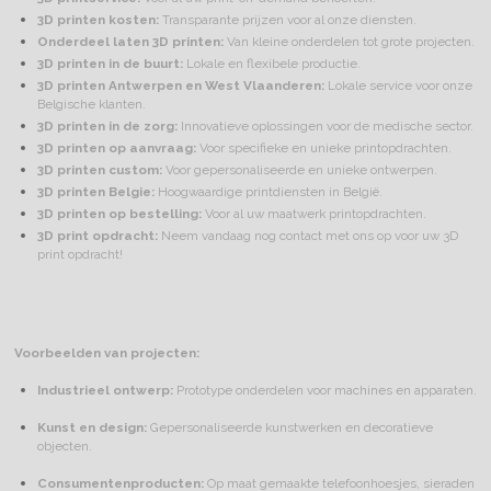
3D printen kosten:
Transparante prijzen voor al onze diensten.
Onderdeel laten 3D printen:
Van kleine onderdelen tot grote projecten.
3D printen in de buurt:
Lokale en flexibele productie.
3D printen Antwerpen en West Vlaanderen:
Lokale service voor onze
Belgische klanten.
3D printen in de zorg:
Innovatieve oplossingen voor de medische sector.
3D printen op aanvraag:
Voor specifieke en unieke printopdrachten.
3D printen custom:
Voor gepersonaliseerde en unieke ontwerpen.
3D printen Belgie:
Hoogwaardige printdiensten in België.
3D printen op bestelling:
Voor al uw maatwerk printopdrachten.
3D print opdracht:
Neem vandaag nog contact met ons op voor uw 3D
print opdracht!
Voorbeelden van projecten:
Industrieel ontwerp:
Prototype onderdelen voor machines en apparaten.
Kunst en design:
Gepersonaliseerde kunstwerken en decoratieve
objecten.
Consumentenproducten:
Op maat gemaakte telefoonhoesjes, sieraden