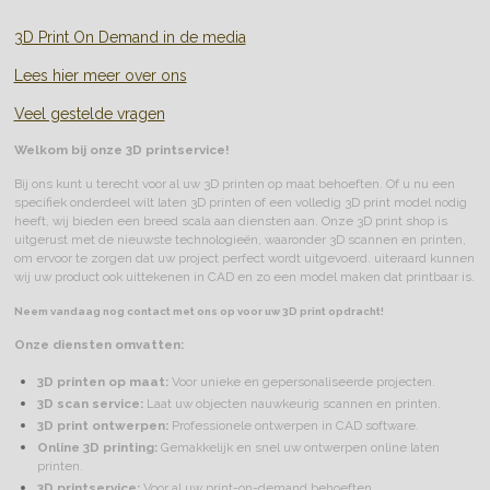
3D Print On Demand in de media
Lees hier meer over ons
Veel gestelde vragen
Welkom bij onze 3D printservice!
Bij ons kunt u terecht voor al uw 3D printen op maat behoeften. Of u nu een
specifiek onderdeel wilt laten 3D printen of een volledig 3D print model nodig
heeft, wij bieden een breed scala aan diensten aan. Onze 3D print shop is
uitgerust met de nieuwste technologieën, waaronder 3D scannen en printen,
om ervoor te zorgen dat uw project perfect wordt uitgevoerd. uiteraard kunnen
wij uw product ook uittekenen in CAD en zo een model maken dat printbaar is.
Neem vandaag nog contact met ons op voor uw 3D print opdracht!
Onze diensten omvatten:
3D printen op maat:
Voor unieke en gepersonaliseerde projecten.
3D scan service:
Laat uw objecten nauwkeurig scannen en printen.
3D print ontwerpen:
Professionele ontwerpen in CAD software.
Online 3D printing:
Gemakkelijk en snel uw ontwerpen online laten
printen.
3D printservice:
Voor al uw print-on-demand behoeften.