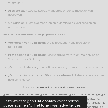
en gadgets.
Architectuur:
Gedetailleerde maquettes en schaalmodellen van
gebouwen.
Onderwijs:
Educatieve modellen en hulpmiddelen voor scholen en
universiteiten.
Waarom kiezen voor onze 3D printservice?
Voordelen van 3D printen:
Snelle productie, hoge precisie en
flexibiliteit.
Professioneel 3D printen:
Hoogwaardige materialen zoals Nylon en
Selective Laser Sintering.
3D printen in de zorg:
Innovatieve oplossingen voor de medische sector.
3D printen Antwerpen en West Vlaanderen:
Lokale service voor onze
Belgische klanten.
Plaatsen waar wij onze service aanbieden:
3D Print Service Antwerpen, 3D Print Service Gent, 3D Print Service Brugge, 3D
Print Service Leuven, 3D Print Service Mechelen, 3D Print Service Aalst, 3D
Deze website gebruikt cookies voor analyse-
Print Service Kortrijk, 3D Print Service Hasselt, 3D Print Service Sint-Niklaas, 3D
doeleinden en/of het tonen van advertenties.
Print Service Oostende, 3D Print Service Genk, 3D Print Service Roeselare, 3D