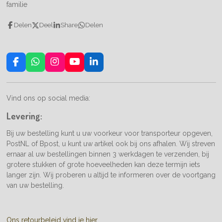
familie
Delen
Deel
Share
Delen
F
W
I
Y
L
a
h
n
o
i
c
a
s
u
n
e
t
t
T
k
Vind ons op social media:
b
s
a
u
e
o
A
g
b
d
Levering:
o
p
r
e
I
k
p
a
n
Bij uw bestelling kunt u uw voorkeur voor transporteur opgeven,
m
PostNL of Bpost, u kunt uw artikel ook bij ons afhalen. Wij streven
ernaar al uw bestellingen binnen 3 werkdagen te verzenden, bij
grotere stukken of grote hoeveelheden kan deze termijn iets
langer zijn. Wij proberen u altijd te informeren over de voortgang
van uw bestelling.
Ons retourbeleid vind je hier