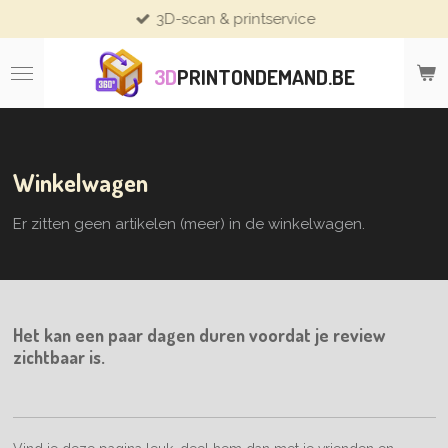
3D-scan & printservice
Ga
direct
naar
3D
PRINTONDEMAND.BE
de
hoofdinhoud
Winkelwagen
Er zitten geen artikelen (meer) in de winkelwagen.
Het kan een paar dagen duren voordat je review
zichtbaar is.