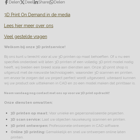
Delen
Deel
Share
Delen
3D Print On Demand in de media
Lees hier meer over ons
Veel gestelde vragen
Welkom bij onze 3D printservice!
Bij ons kunt u terecht voor al uw 3D printen op maat behoeften. Of u nu een
specifiek onderdeel wilt laten 3D printen of een volledig 3D print model nodig
heeft, wij bieden een breed scala aan diensten aan. Onze 3D print shop is
uitgerust met de nieuwste technologieën, waaronder 3D scannen en printen,
om ervoor te zorgen dat uw project perfect wordt uitgevoerd. uiteraard kunnen
wij uw product ook uittekenen in CAD en zo een model maken dat printbaar is.
Neem vandaag nog contact met ons op voor uw 3D print opdracht!
Onze diensten omvatten:
3D printen op maat:
Voor unieke en gepersonaliseerde projecten.
3D scan service:
Laat uw objecten nauwkeurig scannen en printen.
3D print ontwerpen:
Professionele ontwerpen in CAD software.
Online 3D printing:
Gemakkelijk en snel uw ontwerpen online laten
printen.