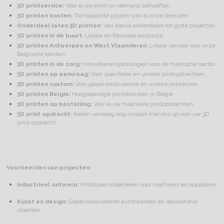
3D printservice:
Voor al uw print-on-demand behoeften.
3D printen kosten:
Transparante prijzen voor al onze diensten.
Onderdeel laten 3D printen:
Van kleine onderdelen tot grote projecten.
3D printen in de buurt:
Lokale en flexibele productie.
3D printen Antwerpen en West Vlaanderen:
Lokale service voor onze
Belgische klanten.
3D printen in de zorg:
Innovatieve oplossingen voor de medische sector.
3D printen op aanvraag:
Voor specifieke en unieke printopdrachten.
3D printen custom:
Voor gepersonaliseerde en unieke ontwerpen.
3D printen Belgie:
Hoogwaardige printdiensten in België.
3D printen op bestelling:
Voor al uw maatwerk printopdrachten.
3D print opdracht:
Neem vandaag nog contact met ons op voor uw 3D
print opdracht!
Voorbeelden van projecten:
Industrieel ontwerp:
Prototype onderdelen voor machines en apparaten.
Kunst en design:
Gepersonaliseerde kunstwerken en decoratieve
objecten.