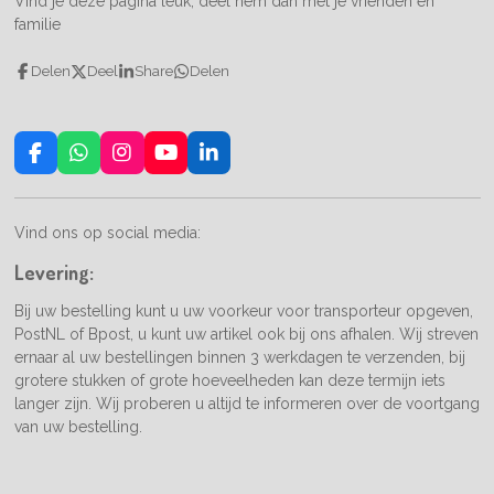
Vind je deze pagina leuk, deel hem dan met je vrienden en
familie
Delen
Deel
Share
Delen
F
W
I
Y
L
a
h
n
o
i
c
a
s
u
n
e
t
t
T
k
Vind ons op social media:
b
s
a
u
e
o
A
g
b
d
Levering:
o
p
r
e
I
k
p
a
n
Bij uw bestelling kunt u uw voorkeur voor transporteur opgeven,
m
PostNL of Bpost, u kunt uw artikel ook bij ons afhalen. Wij streven
ernaar al uw bestellingen binnen 3 werkdagen te verzenden, bij
grotere stukken of grote hoeveelheden kan deze termijn iets
langer zijn. Wij proberen u altijd te informeren over de voortgang
van uw bestelling.