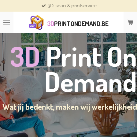
3D-scan & printservice
Ga
direct
naar
3D
PRINTONDEMAND.BE
de
hoofdinhoud
3D
Print On
Demand
Wat jij bedenkt, maken wij werkelijkheid