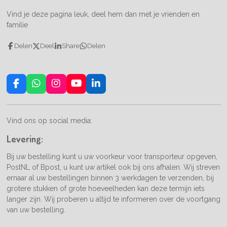
Vind je deze pagina leuk, deel hem dan met je vrienden en
familie
Delen
Deel
Share
Delen
F
W
I
Y
L
a
h
n
o
i
c
a
s
u
n
e
t
t
T
k
Vind ons op social media:
b
s
a
u
e
o
A
g
b
d
Levering:
o
p
r
e
I
k
p
a
n
Bij uw bestelling kunt u uw voorkeur voor transporteur opgeven,
m
PostNL of Bpost, u kunt uw artikel ook bij ons afhalen. Wij streven
ernaar al uw bestellingen binnen 3 werkdagen te verzenden, bij
grotere stukken of grote hoeveelheden kan deze termijn iets
langer zijn. Wij proberen u altijd te informeren over de voortgang
van uw bestelling.