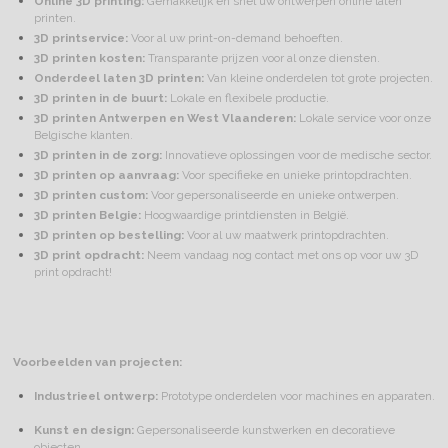
Online 3D printing:
Gemakkelijk en snel uw ontwerpen online laten
printen.
3D printservice:
Voor al uw print-on-demand behoeften.
3D printen kosten:
Transparante prijzen voor al onze diensten.
Onderdeel laten 3D printen:
Van kleine onderdelen tot grote projecten.
3D printen in de buurt:
Lokale en flexibele productie.
3D printen Antwerpen en West Vlaanderen:
Lokale service voor onze
Belgische klanten.
3D printen in de zorg:
Innovatieve oplossingen voor de medische sector.
3D printen op aanvraag:
Voor specifieke en unieke printopdrachten.
3D printen custom:
Voor gepersonaliseerde en unieke ontwerpen.
3D printen Belgie:
Hoogwaardige printdiensten in België.
3D printen op bestelling:
Voor al uw maatwerk printopdrachten.
3D print opdracht:
Neem vandaag nog contact met ons op voor uw 3D
print opdracht!
Voorbeelden van projecten:
Industrieel ontwerp:
Prototype onderdelen voor machines en apparaten.
Kunst en design:
Gepersonaliseerde kunstwerken en decoratieve
objecten.