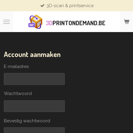
3D-scan & printservice
Ga
direct
naar
3D
PRINTONDEMAND.BE
de
hoofdinhoud
Account aanmaken
E-mailadres
Wachtwoord
Bevestig wachtwoord