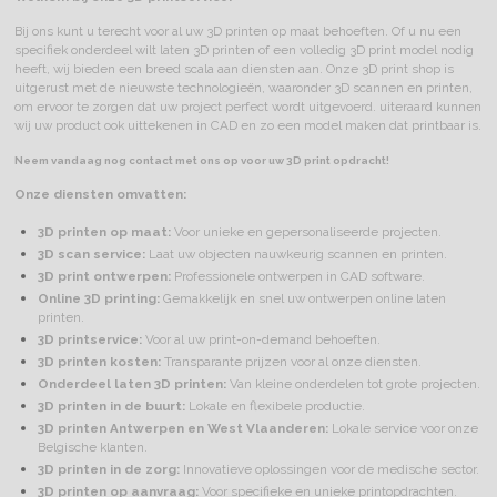
Bij ons kunt u terecht voor al uw 3D printen op maat behoeften. Of u nu een
specifiek onderdeel wilt laten 3D printen of een volledig 3D print model nodig
heeft, wij bieden een breed scala aan diensten aan. Onze 3D print shop is
uitgerust met de nieuwste technologieën, waaronder 3D scannen en printen,
om ervoor te zorgen dat uw project perfect wordt uitgevoerd. uiteraard kunnen
wij uw product ook uittekenen in CAD en zo een model maken dat printbaar is.
Neem vandaag nog contact met ons op voor uw 3D print opdracht!
Onze diensten omvatten:
3D printen op maat:
Voor unieke en gepersonaliseerde projecten.
3D scan service:
Laat uw objecten nauwkeurig scannen en printen.
3D print ontwerpen:
Professionele ontwerpen in CAD software.
Online 3D printing:
Gemakkelijk en snel uw ontwerpen online laten
printen.
3D printservice:
Voor al uw print-on-demand behoeften.
3D printen kosten:
Transparante prijzen voor al onze diensten.
Onderdeel laten 3D printen:
Van kleine onderdelen tot grote projecten.
3D printen in de buurt:
Lokale en flexibele productie.
3D printen Antwerpen en West Vlaanderen:
Lokale service voor onze
Belgische klanten.
3D printen in de zorg:
Innovatieve oplossingen voor de medische sector.
3D printen op aanvraag:
Voor specifieke en unieke printopdrachten.