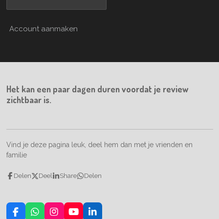
Account aanmaken
Het kan een paar dagen duren voordat je review
zichtbaar is.
Vind je deze pagina leuk, deel hem dan met je vrienden en
familie
Delen
Deel
Share
Delen
F
W
I
Y
L