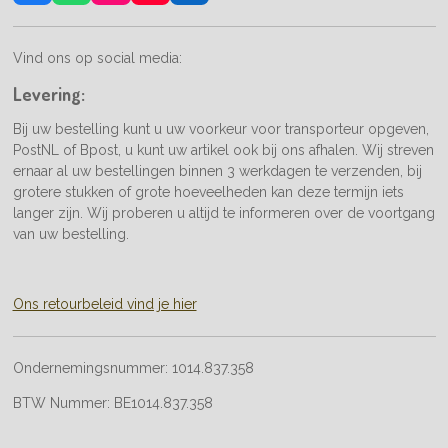
a
h
n
o
i
c
a
s
u
n
e
t
t
T
k
Vind ons op social media:
b
s
a
u
e
o
A
g
b
d
Levering:
o
p
r
e
I
k
p
a
n
Bij uw bestelling kunt u uw voorkeur voor transporteur opgeven,
m
PostNL of Bpost, u kunt uw artikel ook bij ons afhalen. Wij streven
ernaar al uw bestellingen binnen 3 werkdagen te verzenden, bij
grotere stukken of grote hoeveelheden kan deze termijn iets
langer zijn. Wij proberen u altijd te informeren over de voortgang
van uw bestelling.
Ons retourbeleid vind je hier
Ondernemingsnummer:
1014.837.358
BTW Nummer:
BE1014.837.358